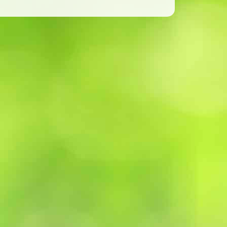
info@hoveniersbedrijfannedejong.nl