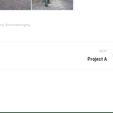
ory:
Boomverzorging
NEXT
Project A
Next
album:
Tel. 06 29 24 77 26